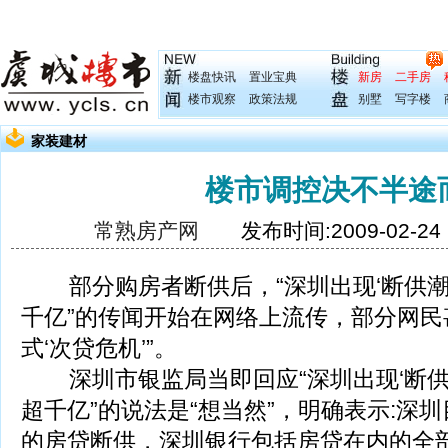
楼盘快讯
置业宝典
新房
二手房
楼市观察
政策法规
别墅
写字楼
家装建材
楼市调控决不半途
常熟房产网
发布时间:2009-02-2
部分购房者断供后，“深圳出现‘断供潮’
千亿”的传闻开始在网络上流传，部分网民
式‘次贷危机’”。
深圳市银监局当即回应“深圳出现‘断供潮
超千亿”的说法是“想当然”，明确表示:深
的房贷断供，深圳银行包括房贷在内的全部