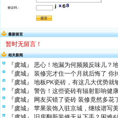
最新留言
暂时无留言！
相关新闻
『虞城』
恶心！地漏为何频频反味儿？
『虞城』
装修完才住一个月就后悔了 你
『虞城』
地板PK瓷砖，有这几大优势就
『虞城』
警告！这些瓷砖有辐射影响健
『虞城』
网友买错了瓷砖 装修竟然多花了1
『虞城』
苹果装饰入驻京城，继续谱写
『虞城』
旧房翻新装修无从下手？困难&