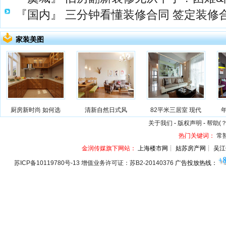
『国内』
三分钟看懂装修合同 签定装修
家装美图
厨房新时尚 如何选
清新自然日式风
82平米三居室 现代
关于我们
-
版权声明
-
帮助(？
热门关键词：
常
金润传媒旗下网站：
上海楼市网┊ 姑苏房产网┊ 吴江
苏ICP备10119780号-13 增值业务许可证：苏B2-20140376
广告投放热线：