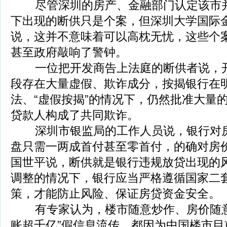
尽管深圳的房产、金融部门认定该市并未
下出现的断供只是个案，但深圳大学国际
说，这并不意味着可以高枕无忧，这些个
甚至政府敲响了警钟。
一位把开发商告上法庭的断供者说，开
段存在大量虚假、欺诈成分，按揭银行在
法、“虚假按揭”的情况下，仍然批准大量
贷款人构成了共同欺诈。
深圳市银监局的工作人员说，银行对房
盘只需一两成首付甚至零首付，的确对房价
国世平说，断供就是银行违规放贷出现的
调整的情况下，银行应当严格遵循国家二
策，才能防止风险、保证房贷资金安全。
有专家认为，楼市随意炒作、房价随意
账超千亿”假信息流传，都因为中国楼市目