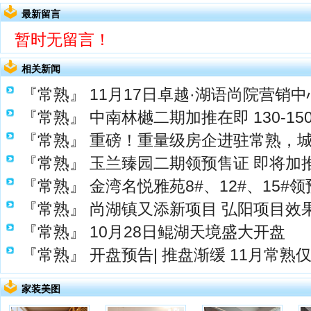
最新留言
暂时无留言！
相关新闻
『常熟』
11月17日卓越·湖语尚院营销
『常熟』
中南林樾二期加推在即 130-1
『常熟』
重磅！重量级房企进驻常熟，
『常熟』
玉兰臻园二期领预售证 即将加
『常熟』
金湾名悦雅苑8#、12#、15#
『常熟』
尚湖镇又添新项目 弘阳项目效
『常熟』
10月28日鲲湖天境盛大开盘
『常熟』
开盘预告| 推盘渐缓 11月常熟
家装美图