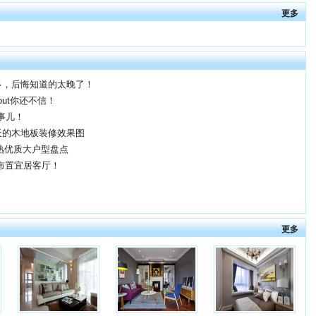
更多
多，后悔知道的太晚了！
out你还不信！
事儿！
天的木地板装修效果图
常熟优质大户型盘点
布置宜居客厅！
更多