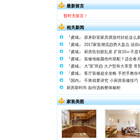
最新留言
暂时无留言！
相关新闻
『虞城』
原来卧室家具摆放对好处这么
『虞城』
2017家装潮流趋势大盘点 说你
『虞城』
厨房告别脏乱差 扩容10㎡不是
『虞城』
装修地板颜色咋搭配？适合春
『虞城』
大“室”所趋 大户型有大享受 
『虞城』
客厅装修超全攻略 手把手教你
『国内』
不将就要讲究 小厨房装修技巧
厨房新时尚 如何选购整体橱柜
家装美图