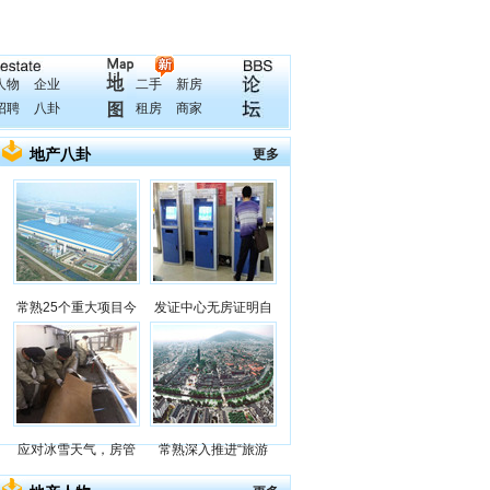
人物
企业
二手
新房
招聘
八卦
租房
商家
地产八卦
更多
常熟25个重大项目今
发证中心无房证明自
应对冰雪天气，房管
常熟深入推进“旅游