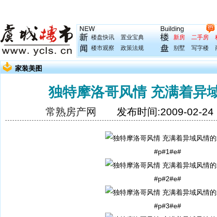
楼盘快讯
置业宝典
新房
二手房
楼市观察
政策法规
别墅
写字楼
家装美图
独特摩洛哥风情 充满着异
常熟房产网
发布时间:2009-02-2
#p#1#e#
#p#2#e#
#p#3#e#