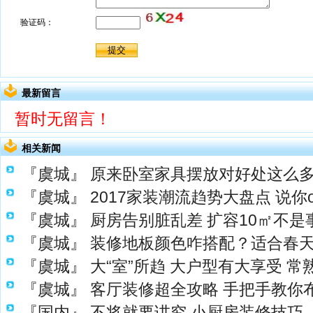
最新留言
暂时无留言！
相关新闻
『虞城』
原来卧室家具摆放对好处这么
『虞城』
2017家装潮流趋势大盘点 说你
『虞城』
厨房告别脏乱差 扩容10㎡不是
『虞城』
装修地板颜色咋搭配？适合春
『虞城』
大“室”所趋 大户型有大享受 
『虞城』
客厅装修超全攻略 手把手教你
『国内』
不将就要讲究 小厨房装修技巧