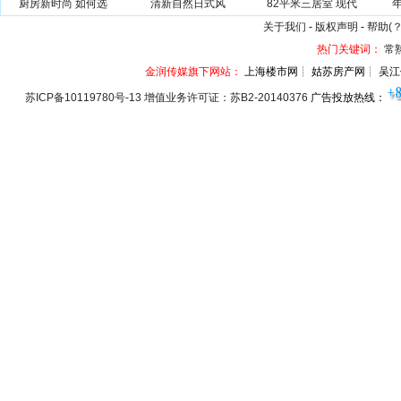
厨房新时尚 如何选
清新自然日式风
82平米三居室 现代
关于我们
-
版权声明
-
帮助(？
热门关键词：
常
金润传媒旗下网站：
上海楼市网┊ 姑苏房产网┊ 吴江
苏ICP备10119780号-13 增值业务许可证：苏B2-20140376
广告投放热线：