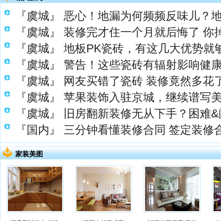
『虞城』
恶心！地漏为何频频反味儿？
『虞城』
装修完才住一个月就后悔了 你
『虞城』
地板PK瓷砖，有这几大优势就
『虞城』
警告！这些瓷砖有辐射影响健
『虞城』
网友买错了瓷砖 装修竟然多花了1
『虞城』
苹果装饰入驻京城，继续谱写
『虞城』
旧房翻新装修无从下手？困难&
『国内』
三分钟看懂装修合同 签定装修
家装美图