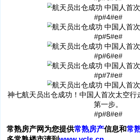
#p#4#e#
#p#5#e#
#p#6#e#
#p#7#e#
神七航天员出仓成功！中国人首次太空行
第一步。
#p#8#e#
常熟房产网为您提供
常熟房产
信息和
常
多常熟楼市请到
www.ycls.cn