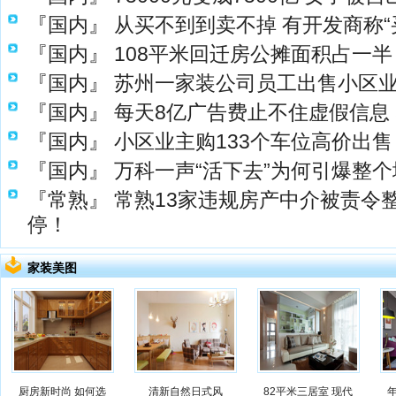
『国内』
从买不到到卖不掉 有开发商称“
『国内』
108平米回迁房公摊面积占一半
『国内』
苏州一家装公司员工出售小区
『国内』
每天8亿广告费止不住虚假信息 
『国内』
小区业主购133个车位高价出售
『国内』
万科一声“活下去”为何引爆整
『常熟』
常熟13家违规房产中介被责令
停！
家装美图
厨房新时尚 如何选
清新自然日式风
82平米三居室 现代