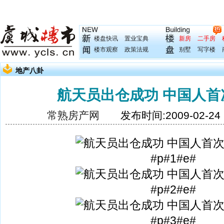
楼盘快讯
置业宝典
新房
二手房
楼市观察
政策法规
别墅
写字楼
地产八卦
航天员出仓成功 中国人首
常熟房产网
发布时间:2009-02-2
#p#1#e#
#p#2#e#
#p#3#e#