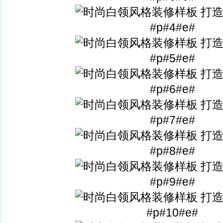
#p#4#e#
#p#5#e#
#p#6#e#
#p#7#e#
#p#8#e#
#p#9#e#
#p#10#e#