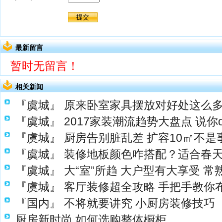
最新留言
暂时无留言！
相关新闻
『虞城』
原来卧室家具摆放对好处这么
『虞城』
2017家装潮流趋势大盘点 说你
『虞城』
厨房告别脏乱差 扩容10㎡不是
『虞城』
装修地板颜色咋搭配？适合春
『虞城』
大“室”所趋 大户型有大享受 
『虞城』
客厅装修超全攻略 手把手教你
『国内』
不将就要讲究 小厨房装修技巧
厨房新时尚 如何选购整体橱柜