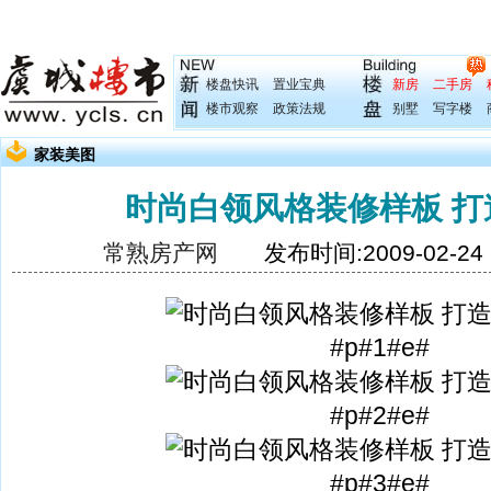
楼盘快讯
置业宝典
新房
二手房
楼市观察
政策法规
别墅
写字楼
家装美图
时尚白领风格装修样板 打
常熟房产网
发布时间:2009-02-2
#p#1#e#
#p#2#e#
#p#3#e#