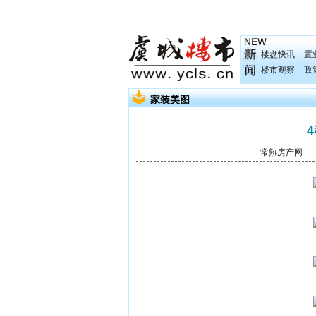
楼盘快讯
置
楼市观察
政
家装美图
常熟房产网
发