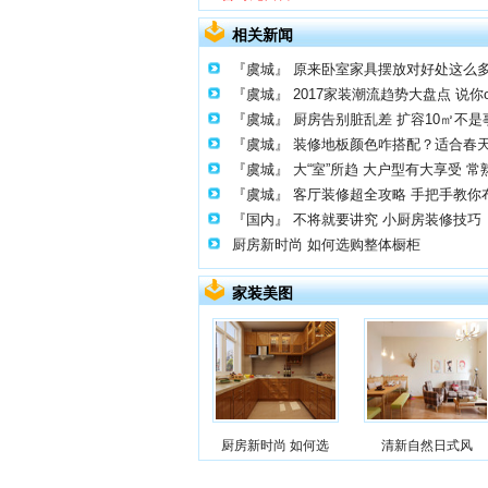
相关新闻
『虞城』
原来卧室家具摆放对好处这么
『虞城』
2017家装潮流趋势大盘点 说你
『虞城』
厨房告别脏乱差 扩容10㎡不是
『虞城』
装修地板颜色咋搭配？适合春
『虞城』
大“室”所趋 大户型有大享受 
『虞城』
客厅装修超全攻略 手把手教你
『国内』
不将就要讲究 小厨房装修技巧
厨房新时尚 如何选购整体橱柜
家装美图
厨房新时尚 如何选
清新自然日式风