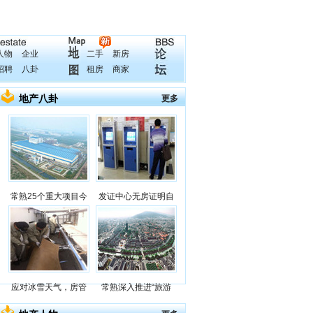
人物
企业
二手
新房
招聘
八卦
租房
商家
地产八卦
更多
常熟25个重大项目今
发证中心无房证明自
应对冰雪天气，房管
常熟深入推进“旅游