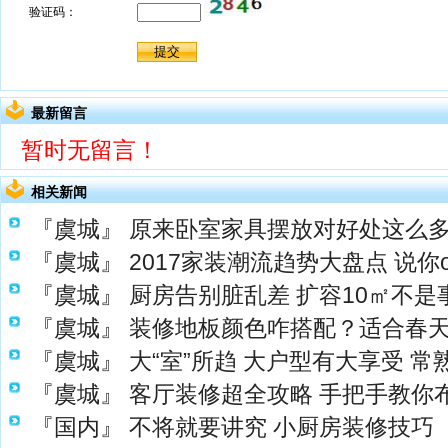
最新留言
暂时无留言！
相关新闻
『虞城』
原来卧室家具摆放对好处这么
『虞城』
2017家装潮流趋势大盘点 说你
『虞城』
厨房告别脏乱差 扩容10㎡不是
『虞城』
装修地板颜色咋搭配？适合春
『虞城』
大“室”所趋 大户型有大享受 
『虞城』
客厅装修超全攻略 手把手教你
『国内』
不将就要讲究 小厨房装修技巧