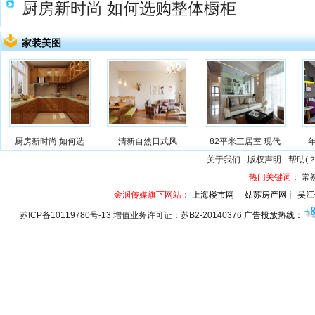
厨房新时尚 如何选购整体橱柜
家装美图
厨房新时尚 如何选
清新自然日式风
82平米三居室 现代
关于我们
-
版权声明
-
帮助(？
热门关键词：
常
金润传媒旗下网站：
上海楼市网┊ 姑苏房产网┊ 吴江
苏ICP备10119780号-13 增值业务许可证：苏B2-20140376
广告投放热线：