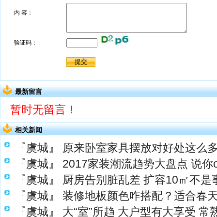
最新留言
暂时无留言！
相关新闻
『虞城』
原来卧室家具摆放对好处这么
『虞城』
2017家装潮流趋势大盘点 说你
『虞城』
厨房告别脏乱差 扩容10㎡不是
『虞城』
装修地板颜色咋搭配？适合春
『虞城』
大“室”所趋 大户型有大享受 