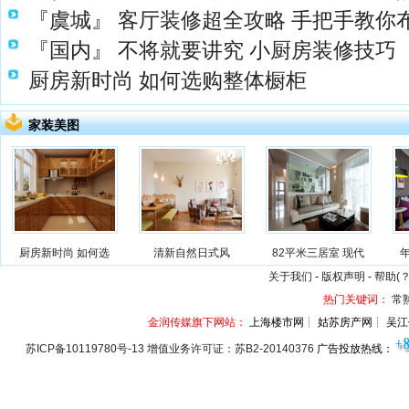
『虞城』
客厅装修超全攻略 手把手教你
『国内』
不将就要讲究 小厨房装修技巧
厨房新时尚 如何选购整体橱柜
家装美图
厨房新时尚 如何选
清新自然日式风
82平米三居室 现代
关于我们
-
版权声明
-
帮助(？
热门关键词：
常
金润传媒旗下网站：
上海楼市网┊ 姑苏房产网┊ 吴江
苏ICP备10119780号-13 增值业务许可证：苏B2-20140376
广告投放热线：