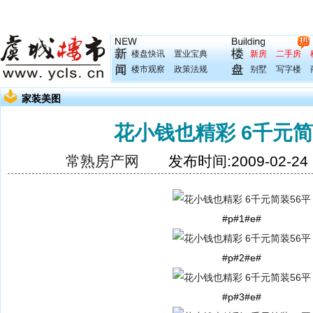
楼盘快讯
置业宝典
新房
二手房
楼市观察
政策法规
别墅
写字楼
家装美图
花小钱也精彩 6千元简
常熟房产网
发布时间:2009-02-2
#p#1#e#
#p#2#e#
#p#3#e#