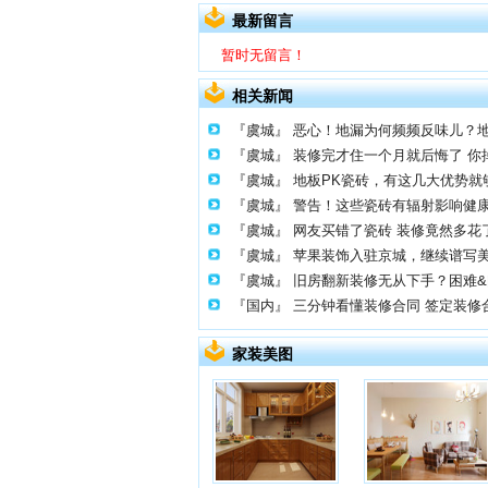
最新留言
暂时无留言！
相关新闻
『虞城』
恶心！地漏为何频频反味儿？
『虞城』
装修完才住一个月就后悔了 你
『虞城』
地板PK瓷砖，有这几大优势就
『虞城』
警告！这些瓷砖有辐射影响健
『虞城』
网友买错了瓷砖 装修竟然多花了1
『虞城』
苹果装饰入驻京城，继续谱写
『虞城』
旧房翻新装修无从下手？困难
『国内』
三分钟看懂装修合同 签定装修
家装美图