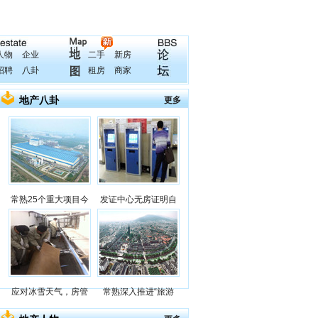
人物
企业
二手
新房
招聘
八卦
租房
商家
地产八卦
更多
常熟25个重大项目今
发证中心无房证明自
应对冰雪天气，房管
常熟深入推进“旅游