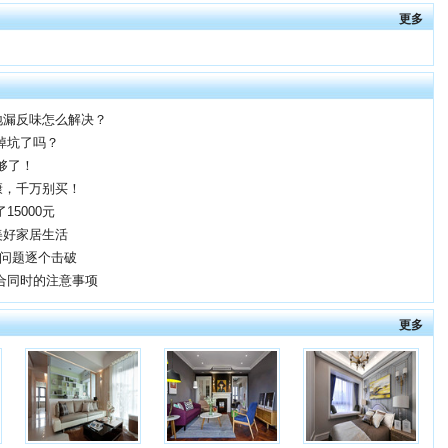
更多
地漏反味怎么解决？
掉坑了吗？
够了！
康，千万别买！
5000元
美好家居生活
&问题逐个击破
合同时的注意事项
更多