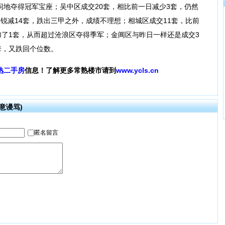
问地夺得冠军宝座；吴中区成交20套，相比前一日减少3套，仍然
锐减14套，跌出三甲之外，成绩不理想；相城区成交11套，比前
加了1套，从而超过沧浪区夺得季军；金阊区与昨日一样还是成交3
套，又跌回个位数。
熟二手房
信息！了解更多常熟楼市请到
www.ycls.cn
意谩骂)