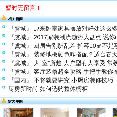
暂时无留言！
相关新闻
『虞城』
原来卧室家具摆放对好处这么
『虞城』
2017家装潮流趋势大盘点 说你
『虞城』
厨房告别脏乱差 扩容10㎡不是
『虞城』
装修地板颜色咋搭配？适合春
『虞城』
大“室”所趋 大户型有大享受 
『虞城』
客厅装修超全攻略 手把手教你
『国内』
不将就要讲究 小厨房装修技巧
厨房新时尚 如何选购整体橱柜
家装美图