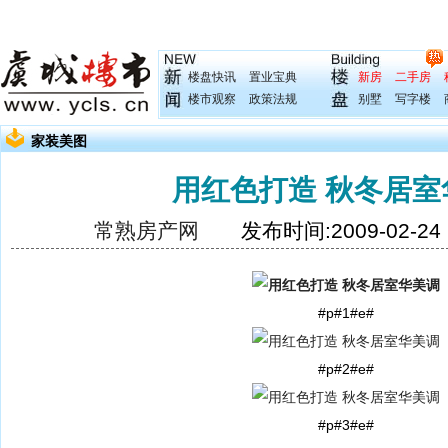
楼盘快讯
置业宝典
新房
二手房
楼市观察
政策法规
别墅
写字楼
家装美图
用红色打造 秋冬居室
常熟房产网
发布时间:2009-02-2
#p#1#e#
#p#2#e#
#p#3#e#