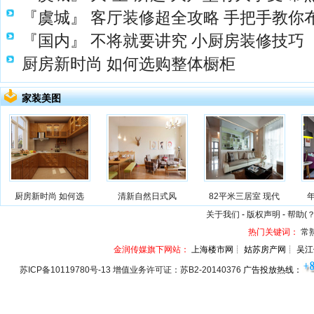
『虞城』
客厅装修超全攻略 手把手教你
『国内』
不将就要讲究 小厨房装修技巧
厨房新时尚 如何选购整体橱柜
家装美图
厨房新时尚 如何选
清新自然日式风
82平米三居室 现代
关于我们
-
版权声明
-
帮助(？
热门关键词：
常
金润传媒旗下网站：
上海楼市网┊ 姑苏房产网┊ 吴江
苏ICP备10119780号-13 增值业务许可证：苏B2-20140376
广告投放热线：