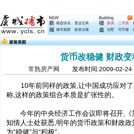
楼盘快讯
置业宝典
新房
二手房
楼市观察
政策法规
别墅
写字楼
家装美图
货币改稳健 财政变
常熟房产网
发布时间:2009-02-2
10年前同样的政策,让中国成功应对了
称,这样的政策组合本质是扩张性的。
今年的中央经济工作会议即将召开,《
知情人士处获悉,明年的货币政策和财政政
为“稳健”与“积极”。