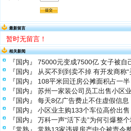
最新留言
暂时无留言！
相关新闻
『国内』
75000元变成7500亿 女子被
『国内』
从买不到到卖不掉 有开发商称“
『国内』
108平米回迁房公摊面积占一半
『国内』
苏州一家装公司员工出售小区
『国内』
每天8亿广告费止不住虚假信息 
『国内』
小区业主购133个车位高价出售
『国内』
万科一声“活下去”为何引爆整
『常熟』
常熟13家违规房产中介被责令