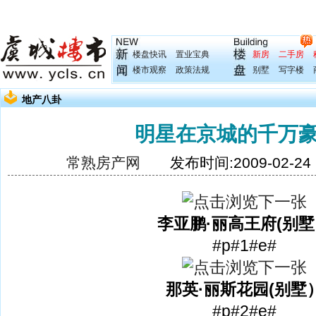
楼盘快讯
置业宝典
新房
二手房
楼市观察
政策法规
别墅
写字楼
地产八卦
明星在京城的千万
常熟房产网
发布时间:2009-02-2
李亚鹏·丽高王府(别
#p#1#e#
那英·丽斯花园(别墅
#p#2#e#