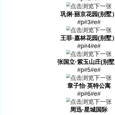
巩俐·丽京花园(别墅
#p#3#e#
王菲·嘉林花园(别墅
#p#4#e#
张国立·紫玉山庄(别
#p#5#e#
章子怡·英特公寓
#p#6#e#
周迅·星城国际