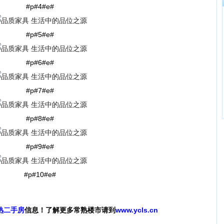
#p#4#e#
#p#5#e#
#p#6#e#
#p#7#e#
#p#8#e#
#p#9#e#
#p#10#e#
熟二手房
信息！了解更多常熟楼市请到
www.ycls.cn