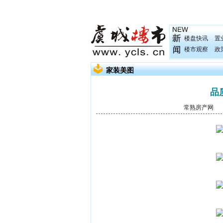
楼盘快讯
置
楼市观察
政
家装美图
品
常熟房产网
发