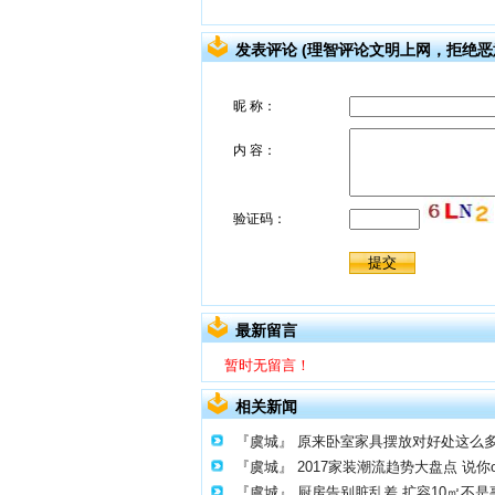
发表评论 (理智评论文明上网，拒绝恶
最新留言
暂时无留言！
相关新闻
『虞城』
原来卧室家具摆放对好处这么
『虞城』
2017家装潮流趋势大盘点 说你
『虞城』
厨房告别脏乱差 扩容10㎡不是