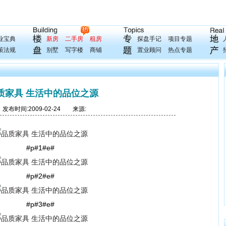
业宝典
新房
二手房
租房
探盘手记
项目专题
策法规
别墅
写字楼
商铺
置业顾问
热点专题
质家具 生活中的品位之源
布时间:2009-02-24 来源:
#p#1#e#
#p#2#e#
#p#3#e#