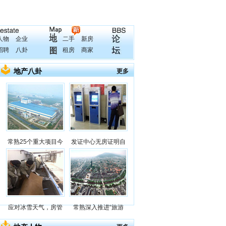
人物
企业
二手
新房
招聘
八卦
租房
商家
地产八卦
更多
常熟25个重大项目今
发证中心无房证明自
应对冰雪天气，房管
常熟深入推进“旅游