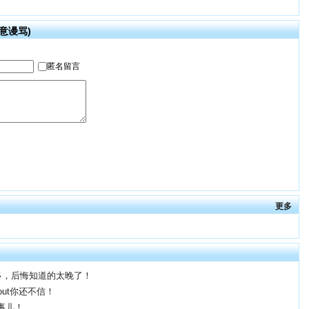
意谩骂)
更多
多，后悔知道的太晚了！
out你还不信！
事儿！