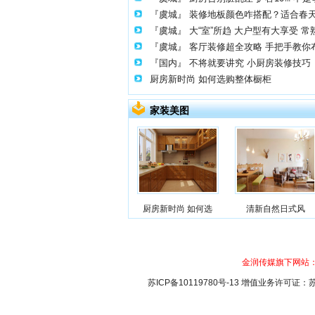
『虞城』
装修地板颜色咋搭配？适合春
『虞城』
大“室”所趋 大户型有大享受 
『虞城』
客厅装修超全攻略 手把手教你
『国内』
不将就要讲究 小厨房装修技巧
厨房新时尚 如何选购整体橱柜
家装美图
厨房新时尚 如何选
清新自然日式风
金润传媒旗下网站
苏ICP备10119780号-13 增值业务许可证：苏B