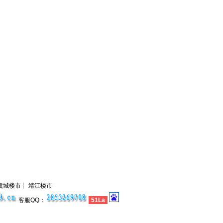
虞城楼市┊ 靖江楼市
客服QQ：
51La