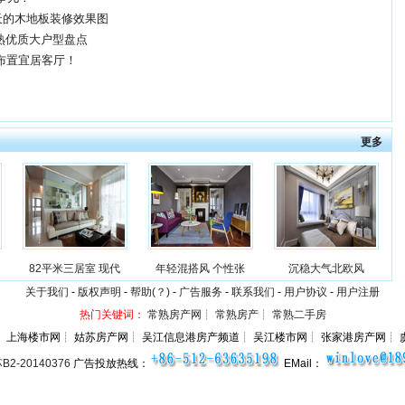
天的木地板装修效果图
常熟优质大户型盘点
布置宜居客厅！
更多
82平米三居室 现代
年轻混搭风 个性张
沉稳大气北欧风
关于我们
-
版权声明
-
帮助(？)
-
广告服务
-
联系我们
-
用户协议
-
用户注册
热门关键词：
常熟房产网
┊
常熟房产
┊
常熟二手房
：
上海楼市网┊ 姑苏房产网┊ 吴江信息港房产频道┊ 吴江楼市网┊ 张家港房产网┊ 
2-20140376
广告投放热线：
EMail：