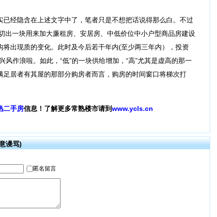
已经隐含在上述文字中了，笔者只是不想把话说得那么白。不过
中切出一块用来加大廉租房、安居房、中低价位中小户型商品房建设
构将出现质的变化。此时及今后若干年内(至少两三年内），投资
兴风作浪啦。如此，“低”的一块供给增加，“高”尤其是虚高的那一
满足居者有其屋的那部分购房者而言，购房的时间窗口将梯次打
熟二手房
信息！了解更多常熟楼市请到
www.ycls.cn
意谩骂)