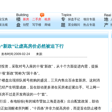
业宝典
新房
二手房
租房
探盘手记
项目专题
策法规
别墅
写字楼
商铺
置业顾问
热点专题
“新政”让虚高房价必然被迫下行
布时间:2009-02-24 来源:
资，采取对号入座的十项“新政”，从十个方面促进内需，提振
“新政”简称为“国十条”。
楼盘出现排队摇号抢购的盛况，三天内售出百余套新房。这则消
已经产生明显成效，旨在鼓动更多潜在买房者赶紧出手。可上网一
房不过是开发商设的一个“套”。
后，各地纷纷(有的城市譬如上海是连夜）出台配套政策，鼓动
但正如清醒者所判断，“十四条”并非力挺高房价，而是旨在防止楼市