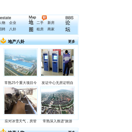
人物
企业
二手
新房
招聘
八卦
租房
商家
地产八卦
更多
常熟25个重大项目今
发证中心无房证明自
应对冰雪天气，房管
常熟深入推进“旅游