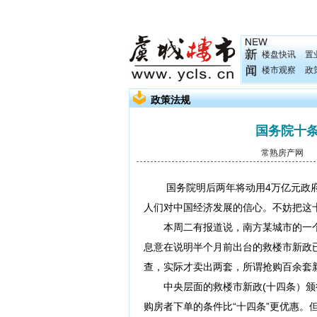
楼盘快讯
置
楼市观察
政
政策法规
国务院十条
常熟房产网
发
国务院明后两年将动用4万亿元政府投
人们对中国经济发展的信心。不妨把这十项
本周二有报道说，南方某城市的一个
息意在说明半个月前出台的救楼市新政
查，实际才卖出两套，所谓抢购百余套新
中央层面的救楼市新政(十四条）颁行
购房者下单的条件比“十四条”更优惠。