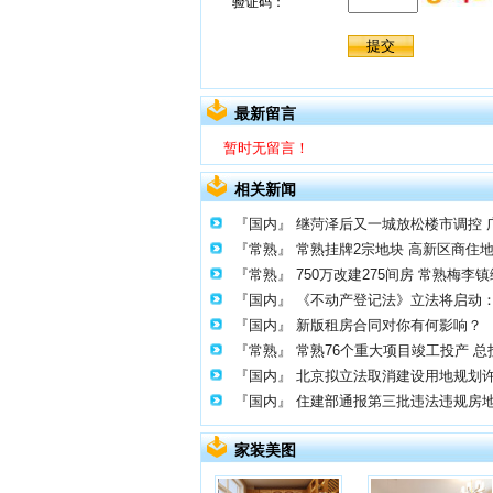
最新留言
暂时无留言！
相关新闻
『国内』
继菏泽后又一城放松楼市调控 广
『常熟』
常熟挂牌2宗地块 高新区商住地
『常熟』
750万改建275间房 常熟梅
『国内』
《不动产登记法》立法将启动
『国内』
新版租房合同对你有何影响？
『常熟』
常熟76个重大项目竣工投产 总
『国内』
北京拟立法取消建设用地规划
『国内』
住建部通报第三批违法违规房
家装美图