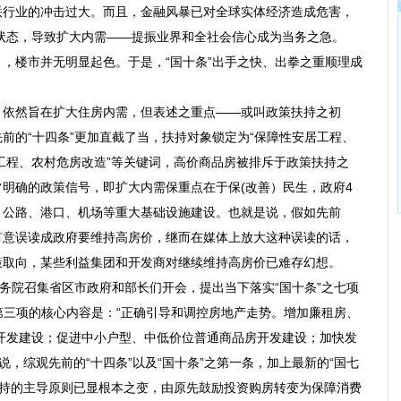
关联行业的冲击过大。而且，金融风暴已对全球实体经济造成危害，
状态，导致扩大内需——提振业界和全社会信心成为当务之急。
月，楼市并无明显起色。于是，“国十条”出手之快、出拳之重顺理成
依然旨在扩大住房内需，但表述之重点——或叫政策扶持之初
先前的“十四条”更加直截了当，扶持对象锁定为“保障性安居工程、
工程、农村危房改造”等关键词，高价商品房被排斥于政策扶持之
常明确的政策信号，即扩大内需保重点在于保(改善）民生，政府4
、公路、港口、机场等重大基础设施建设。也就是说，假如先前
商有意误读成政府要维持高房价，继而在媒体上放大这种误读的话，
策取向，某些利益集团和开发商对继续维持高房价已难存幻想。
务院召集省区市政府和部长们开会，提出当下落实“国十条”之七项
”之第三项的核心内容是：“正确引导和调控房地产走势。增加廉租房、
开发建设；促进中小户型、中低价位普通商品房开发建设；加快发
说，综观先前的“十四条”以及“国十条”之第一条，加上最新的“国七
扶持的主导原则已显根本之变，由原先鼓励投资购房转变为保障消费