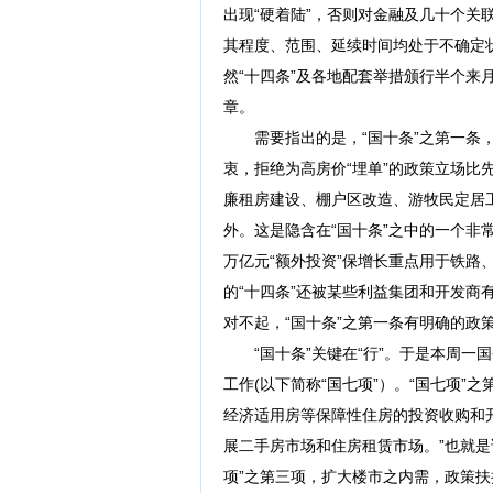
出现“硬着陆”，否则对金融及几十个
其程度、范围、延续时间均处于不确定
然“十四条”及各地配套举措颁行半个来
章。
需要指出的是，“国十条”之第一条，
衷，拒绝为高房价“埋单”的政策立场比
廉租房建设、棚户区改造、游牧民定居
外。这是隐含在“国十条”之中的一个非
万亿元“额外投资”保增长重点用于铁路
的“十四条”还被某些利益集团和开发
对不起，“国十条”之第一条有明确的政
“国十条”关键在“行”。于是本周一国
工作(以下简称“国七项”）。“国七项
经济适用房等保障性住房的投资收购和
展二手房市场和住房租赁市场。”也就是
项”之第三项，扩大楼市之内需，政策