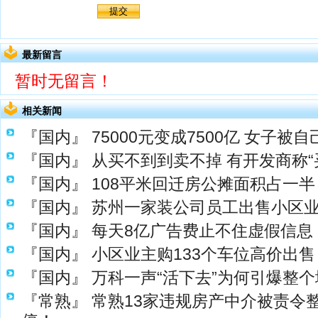
最新留言
暂时无留言！
相关新闻
『国内』
75000元变成7500亿 女子被
『国内』
从买不到到卖不掉 有开发商称“
『国内』
108平米回迁房公摊面积占一半
『国内』
苏州一家装公司员工出售小区
『国内』
每天8亿广告费止不住虚假信息 
『国内』
小区业主购133个车位高价出售
『国内』
万科一声“活下去”为何引爆整
『常熟』
常熟13家违规房产中介被责令