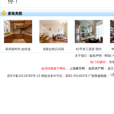
停！
家装美图
厨房新时尚 如何选
清新自然日式风
82平米三居室 现代
关于我们
-
版权声明
-
帮助(？
热门关键词：
常
金润传媒旗下网站：
上海楼市网┊ 姑苏房产网┊ 吴江
苏ICP备10119780号-13 增值业务许可证：苏B2-20140376
广告投放热线：