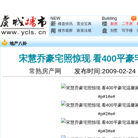
楼盘快讯
置业宝典
新房
二手房
楼市观察
政策法规
别墅
写字楼
地产八卦
宋慧乔豪宅照惊现 看400平
常熟房产网
发布时间:2009-02-2
#p#1#e#
#p#2#e#
#p#3#e#