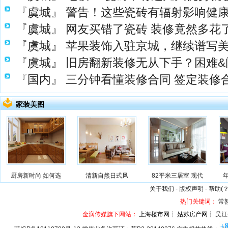
『虞城』
警告！这些瓷砖有辐射影响健
『虞城』
网友买错了瓷砖 装修竟然多花了1
『虞城』
苹果装饰入驻京城，继续谱写
『虞城』
旧房翻新装修无从下手？困难&
『国内』
三分钟看懂装修合同 签定装修
家装美图
厨房新时尚 如何选
清新自然日式风
82平米三居室 现代
关于我们
-
版权声明
-
帮助(？
热门关键词：
常
金润传媒旗下网站：
上海楼市网┊ 姑苏房产网┊ 吴江