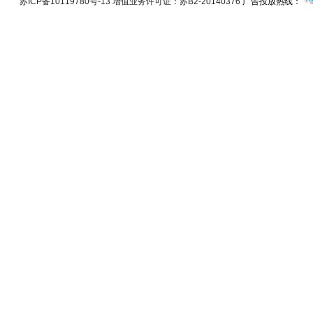
苏ICP备10119780号-13 增值业务许可证：苏B2-20140376
广告投放热线：