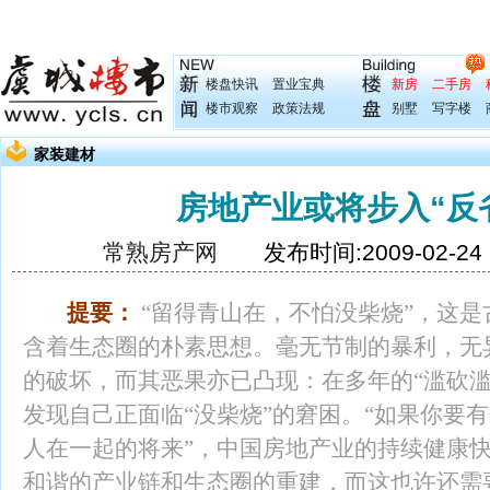
楼盘快讯
置业宝典
新房
二手房
楼市观察
政策法规
别墅
写字楼
家装建材
房地产业或将步入“反
常熟房产网
发布时间:2009-02-2
提要
：
“留得青山在，不怕没柴烧”，这
含着生态圈的朴素思想。毫无节制的暴利，无异
的破坏，而其恶果亦已凸现：在多年的“滥砍滥
发现自己正面临“没柴烧”的窘困。“如果你要
人在一起的将来”，中国房地产业的持续健康
和谐的产业链和生态圈的重建，而这也许还需