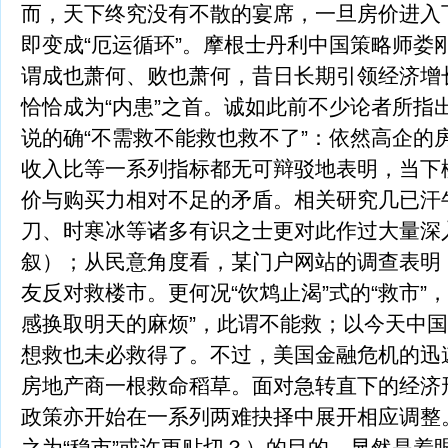
而，天下终究没有不散的宴席，一旦房价进入下
即变成“厄运循环”。摩根士丹利中国策略师娄
谓成也萧何、败也萧何，昔日长期引领经济增
恰恰成为“内患”之首。诚如此前不少论者所指
说的确“不需救不能救也救不了”：依然高企的
收入比等一系列指标都无可辩驳地表明，当下
价与购买力相对不足的矛盾。相关研究几已汗
刀、时寒冰等诸多有识之士更对此作过大量深
叙）；从民意角度看，某门户网站的调查表明
友反对救楼市。更何况“饮鸩止渴”式的“救市”
感换取明天的麻烦”，此谓不能救；以今天中
想救也未必救得了。不过，美国金融危机的迅
房地产商一根救命稻草。面对急转直下的经济
政策亦开始在一系列两难抉择中展开相应调整。
之为“稳市”或许更贴切？）的目的，显然是着