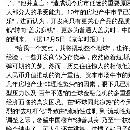
了。”他并直言：“造成现今房市低迷的重要原
大部分人的承受能力。10年的房地产牛市早
乐”，进而认为，开发商只有更关心产品的品质
钱”转向“盖房赚钱”，更多为普通人盖房时，
的到来。（据12月5日《京华时报》）
“给我一个支点，我将撬动整个地球”，也许
经验，一些开发商仍心存侥幸，依然做着短期
弹可期的美梦。然而，历史往往惊人的相似但
人民币升值推动的资产重估、资本市场牛市的
几年房地产业“非理性繁荣”的因素，眼下几已
型压力以及“百年不遇”的全球金融危机的多重
经济面临的真实困境。在“环球同此凉热”的今
烈的“去杠杆化”导致由“流动性过剩”到“流动性
调整之际，奢望中国楼市“独善其身”乃至“一枝
晚会结束了，可人们还在跳舞，过惯了好日子