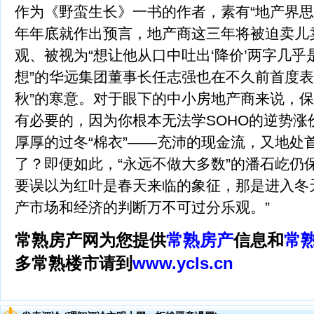
作为《野蛮生长》一书的作者，素有“地产界思
年年底就作出预言，地产商这三年将被迫卖儿
观、被视为“想让他从口中吐出‘降价’两字几
想”的华远集团董事长任志强也在不久前首度表
秋”的寒意。对于眼下的中小房地产商来说，
有必要的，因为你根本无法学SOHO的逆势涨
厚厚的过冬“棉衣”——充沛的现金流，又地处
了？即便如此，“永远不做大多数”的潘石屹仍
要误以为红叶是春天来临的象征，那是进入冬
产市场和经济的判断万不可过分乐观。”
常熟房产网为您提供
常熟房产
信息和
常
多常熟楼市请到
www.ycls.cn