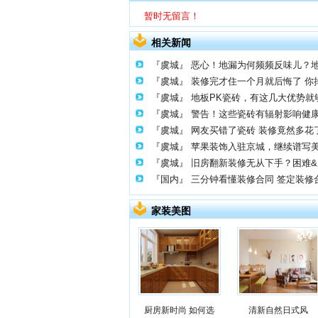
暂时无留言！
相关新闻
『虞城』
恶心！地漏为何频频反味儿？
『虞城』
装修完才住一个月就后悔了 你
『虞城』
地板PK瓷砖，有这几大优势就
『虞城』
警告！这些瓷砖有辐射影响健
『虞城』
网友买错了瓷砖 装修竟然多花了1
『虞城』
苹果装饰入驻京城，继续谱写
『虞城』
旧房翻新装修无从下手？困难
『国内』
三分钟看懂装修合同 签定装修
家装美图
厨房新时尚 如何选
清新自然日式风