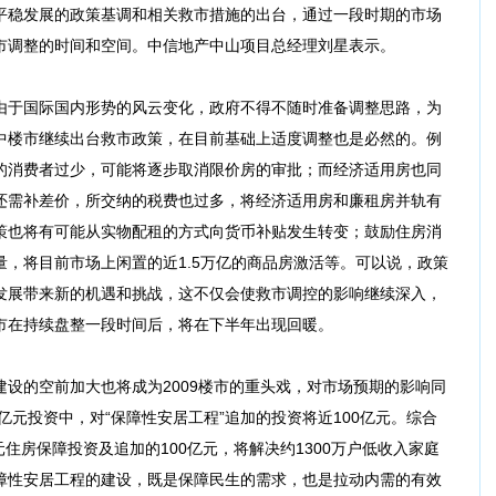
平稳发展的政策基调和相关救市措施的出台，通过一段时期的市场
市调整的时间和空间。中信地产中山项目总经理刘星表示。
于国际国内形势的风云变化，政府不得不随时准备调整思路，为
中楼市继续出台救市政策，在目前基础上适度调整也是必然的。例
的消费者过少，可能将逐步取消限价房的审批；而经济适用房也同
还需补差价，所交纳的税费也过多，将经济适用房和廉租房并轨有
策也将有可能从实物配租的方式向货币补贴发生转变；鼓励住房消
，将目前市场上闲置的近1.5万亿的商品房激活等。可以说，政策
发展带来新的机遇和挑战，这不仅会使救市调控的影响继续深入，
市在持续盘整一段时间后，将在下半年出现回暖。
的空前加大也将成为2009楼市的重头戏，对市场预期的影响同
亿元投资中，对“保障性安居工程”追加的投资将近100亿元。综合
0亿元住房保障投资及追加的100亿元，将解决约1300万户低收入家庭
障性安居工程的建设，既是保障民生的需求，也是拉动内需的有效