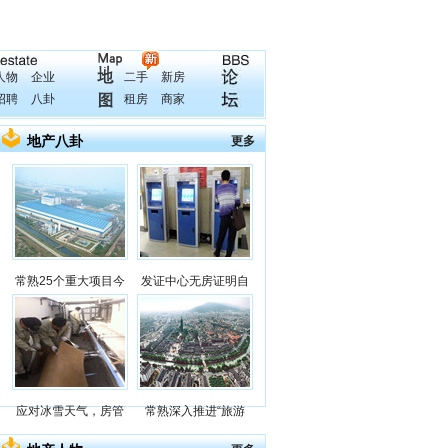
人物
企业
二手
新房
招聘
八卦
租房
商家
地产八卦
更多
常熟25个重大项目今
发证中心无房证明自
应对冰雪天气，房管
常熟深入推进“旅游