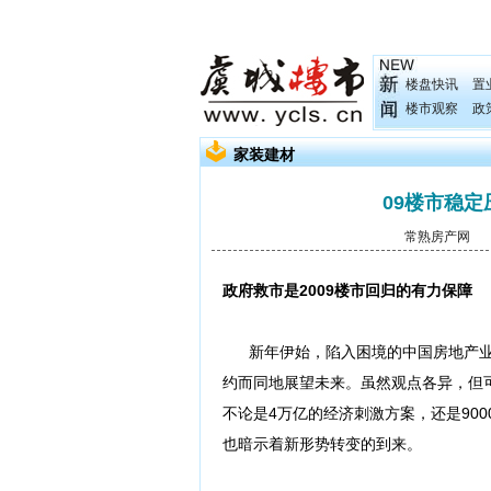
楼盘快讯
置
楼市观察
政
家装建材
09楼市稳
常熟房产网
发
政府救市是2009楼市回归的有力保障
新年伊始，陷入困境的中国房地产业迎
约而同地展望未来。虽然观点各异，但可
不论是4万亿的经济刺激方案，还是90
也暗示着新形势转变的到来。