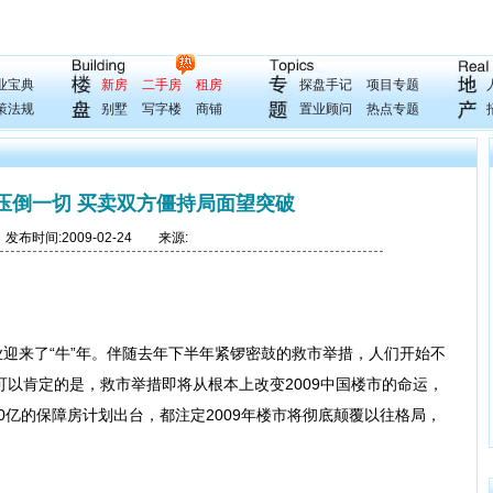
业宝典
新房
二手房
租房
探盘手记
项目专题
策法规
别墅
写字楼
商铺
置业顾问
热点专题
定压倒一切 买卖双方僵持局面望突破
布时间:2009-02-24 来源:
来了“牛”年。伴随去年下半年紧锣密鼓的救市举措，人们开始不
以肯定的是，救市举措即将从根本上改变2009中国楼市的命运，
00亿的保障房计划出台，都注定2009年楼市将彻底颠覆以往格局，