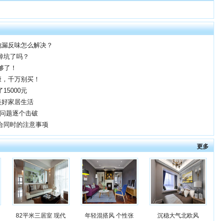
地漏反味怎么解决？
掉坑了吗？
够了！
康，千万别买！
5000元
美好家居生活
&问题逐个击破
合同时的注意事项
更多
82平米三居室 现代
年轻混搭风 个性张
沉稳大气北欧风