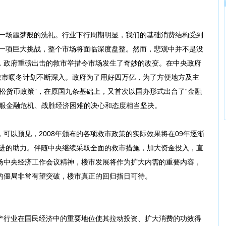
一场噩梦般的洗礼。行业下行周期明显，我们的基础消费结构受到
是一项巨大挑战，整个市场将面临深度盘整。然而，悲观中并不是没
，政府重磅出击的救市举措令市场发生了奇妙的改变。在中央政府
的救市暖冬计划不断深入。政府为了用好四万亿，为了方便地方及主
松货币政策”，在原国九条基础上，又首次以国办形式出台了“金融
克服金融危机、战胜经济困难的决心和态度相当坚决。
以预见，2008年颁布的各项救市政策的实际效果将在09年逐渐
前进的助力。伴随中央继续采取全面的救市措施，加大资金投入，直
扬中央经济工作会议精神，楼市发展将作为扩大内需的重要内容，
的僵局非常有望突破，楼市真正的回归指日可待。
行业在国民经济中的重要地位使其拉动投资、扩大消费的功效得