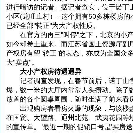
进行暗访的记者。据记者查实，位于诺丁
小区(龙旺庄村）--这个拥有50多栋楼房
已经全部"转正"为大产权性质。
在官方的再三"叫停"之下，北京的小产
如今却卷土重来。而江苏省国土资源厅副
产权房有望"转正"的表态，亦成为全国众
大"卖点"。
大小产权房待遇迥异
记者调查发现，在春节前后，诺丁山售
爆，数十米的大厅内常常人头攒动。除了
放置的各个圆桌周围，随时坐满了前来看
出现购房者看房火爆的现象，与该楼盘
在国贸、大望路、通州北苑、武夷花园等
的宣传单。"最近一期的促销口号是'买房送