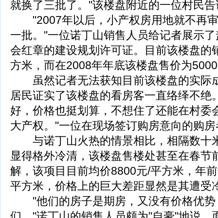
就换了三批了。"该楼盘附近的一位村民告
"2007年以后，小产权房用地就不再
一批。"一位诺丁山销售人员给记者展示了
会红章的建设规划许可证。目前该楼盘的销售
方米，而在2008年年底该楼盘售价为500
虽然记者无法获知目前该楼盘的实际成
居民证实了该楼盘的看房客一直络绎不绝。
好，价格也挺划算，不想住了还能在村委
大产权。"一位在现场签订购房意向的购房
与诺丁山火热的情景相比，相隔数十米
显得格外冷清，该楼盘售楼处甚至在春节前
解，该项目目前均价8800元/平方米，年前
平方米，价格上的巨大差距显然是其遭受
"他们的房子是期房，又没有价格优势
们。"诺丁山的销售人员颇为"自豪"地说