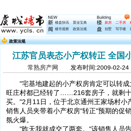
楼盘快讯
置业宝典
新房
二手房
楼市观察
政策法规
别墅
写字楼
政策法规
江苏官员表态小产权转正 全国
常熟房产网
发布时间:2009-02-2
"宅基地建起的小产权房肯定可以转成
旺庄村都已经转了……216套房子，就剩
买。"2月11日，位于北京通州王家场村
销售人员夹带着小产权房"转正"预期的促
氛火爆。
"昨天我就成交了两套。"该销售人员告