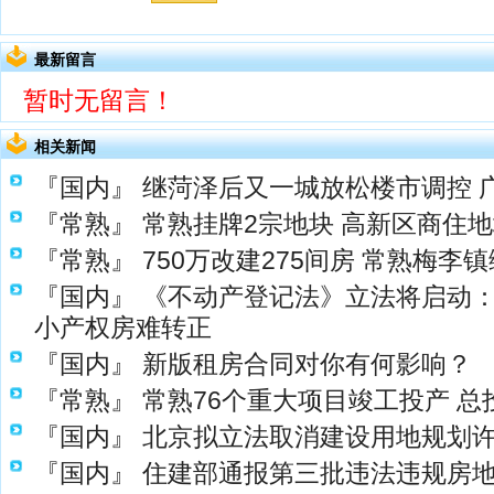
最新留言
暂时无留言！
相关新闻
『国内』
继菏泽后又一城放松楼市调控 广
『常熟』
常熟挂牌2宗地块 高新区商住地
『常熟』
750万改建275间房 常熟梅
『国内』
《不动产登记法》立法将启动
小产权房难转正
『国内』
新版租房合同对你有何影响？
『常熟』
常熟76个重大项目竣工投产 总
『国内』
北京拟立法取消建设用地规划
『国内』
住建部通报第三批违法违规房