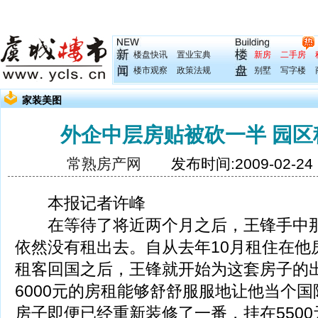
楼盘快讯
置业宝典
新房
二手房
楼市观察
政策法规
别墅
写字楼
家装美图
外企中层房贴被砍一半 园区
常熟房产网
发布时间:2009-02-2
本报记者许峰
在等待了将近两个月之后，王锋手中那
依然没有租出去。自从去年10月租住在他
租客回国之后，王锋就开始为这套房子的
6000元的房租能够舒舒服服地让他当个
房子即便已经重新装修了一番，挂在550