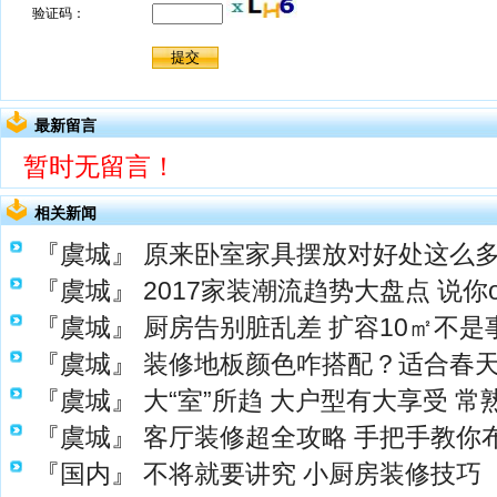
最新留言
暂时无留言！
相关新闻
『虞城』
原来卧室家具摆放对好处这么
『虞城』
2017家装潮流趋势大盘点 说你
『虞城』
厨房告别脏乱差 扩容10㎡不是
『虞城』
装修地板颜色咋搭配？适合春
『虞城』
大“室”所趋 大户型有大享受 
『虞城』
客厅装修超全攻略 手把手教你
『国内』
不将就要讲究 小厨房装修技巧