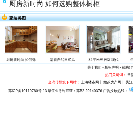
厨房新时尚 如何选购整体橱柜
家装美图
厨房新时尚 如何选
清新自然日式风
82平米三居室 现代
关于我们
-
版权声明
-
帮助(？
热门关键词：
常
金润传媒旗下网站：
上海楼市网┊ 姑苏房产网┊ 吴江
苏ICP备10119780号-13 增值业务许可证：苏B2-20140376
广告投放热线：