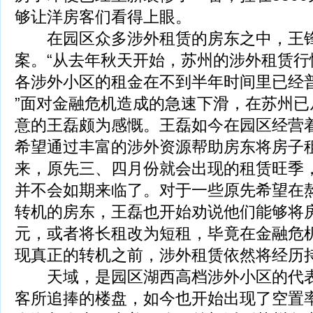
够让洋房客们看得上眼。
在园区众多涉外租赁的房东之中，王锋
案。“从去年秋天开始，苏州的涉外租赁行
各涉外小区的租金在不到半年时间里已经
”面对金融危机造成的急速下滑，在苏州已
意的王磊颇为感慨。王磊如今在园区经营
希望通过丰富的涉外资源帮助房东将房子
来，原先三、四月份就会出现的租赁旺季
并不会如期来临了。对于一些原先希望在
转机的房东，王磊也开始劝说他们能够将房租降
元，或者将长租改为短租，毕竟在金融危
现真正的转机之前，涉外租赁依然将经历持
天域，是园区湖西高档涉外小区的代表
客所追捧的楼盘，如今也开始出现了空置