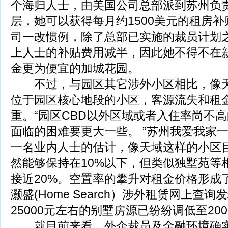
个海归人士，由美国公司总部派到苏州负
层，她可以获得每月约1500美元的租房
司一改惯例，除了总部已实施的裁员计划
上人士的补贴费用减半，因此她不得不在
金更为便宜的加城花园。
不过，与园区其它涉外小区相比，像天
位于园区核心地段的小区，客源流失和租
重。“园区CBD以外区域或者入住率尚不
面临的困难要更大一些。 ”苏州我爱我家
一名业内人士的估计，像天域这样的小区
然能够保持在10%以下，但类似独墅苑等
接近20%。空置率的攀升对租金价格形成
灏盛(Home Search）涉外租赁网上查
25000元左右的别墅房源已纷纷调低至20
就目前来看，外企裁员及金融环境确实