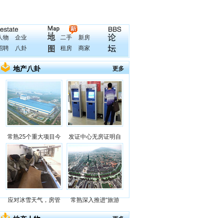
人物
企业
二手
新房
招聘
八卦
租房
商家
地产八卦
更多
常熟25个重大项目今
发证中心无房证明自
应对冰雪天气，房管
常熟深入推进“旅游