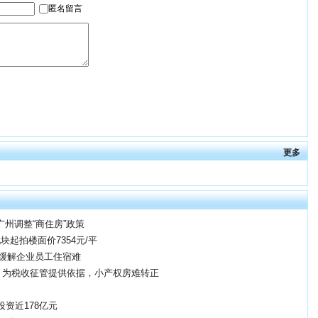
更多
州调整“商住房”政策
块起拍楼面价7354元/平
李镇缓解企业员工住宿难
：为税收征管提供依据，小产权房难转正
投资近178亿元