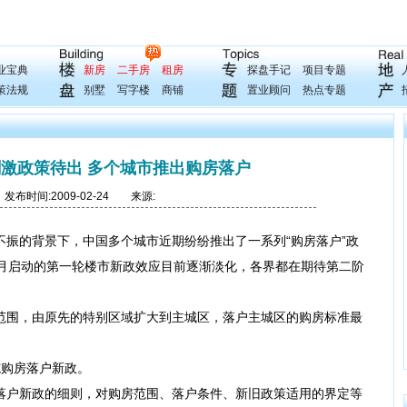
业宝典
新房
二手房
租房
探盘手记
项目专题
策法规
别墅
写字楼
商铺
置业顾问
热点专题
激政策待出 多个城市推出购房落户
布时间:2009-02-24 来源:
的背景下，中国多个城市近期纷纷推出了一系列“购房落户”政
1月启动的第一轮楼市新政效应目前逐渐淡化，各界都在期待第二阶
围，由原先的特别区域扩大到主城区，落户主城区的购房标准最
施购房落户新政。
房落户新政的细则，对购房范围、落户条件、新旧政策适用的界定等