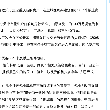
台政策，规定重庆新购房户，在主城区购买建筑面积90平米以上商
办天津市蓝印户口的购房款标准，由原来统一的100万元调低为市
沽区、大港区60万元，宝坻区、武清区和三县40万元。
大二次会议正式开幕，省建设厅提交给与会代表的参阅材料《2008
工作思路》中提出，拟在有条件城市放宽购房入户政策。这也使广东
需要60平米及以上条件限制。
，楼市持续低迷，减税、降息等相关政策密集出台。目前，自去年
一批积累已久的购买力，但上一波反弹的势头在今年1月已经式
在几个月来各地房地产市场持续不振的背景下，各地方政府近期
场对房地产“救市”挺进新一阶段的遐想也与日俱增。但目前购房退
购房限制等这些政策仅限于个别城市，尚未在全国推开。中国房地
央也不会出台这样统一的政策，而应该是各地政府自行出台，但