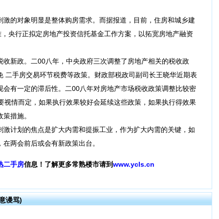
激的对象明显是整体购房需求。而据报道，目前，住房和城乡建
房难，央行正拟定房地产投资信托基金工作方案，以拓宽房地产融资
新政。二00八年，中央政府三次调整了房地产相关的税收政
免
二手房
交易环节税费等政策。财政部税政司副司长王晓华近期表
现会有一定的滞后性。二00八年对房地产市场税收政策调整比较密
，要视情而定，如果执行效果较好会延续这些政策，如果执行得效果
政策措施。
激计划的焦点是扩大内需和提振工业，作为扩大内需的关键，如
，在两会前后或会有新政策出台。
熟二手房
信息！了解更多常熟楼市请到
www.ycls.cn
意谩骂)