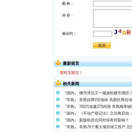
最新留言
暂时无留言！
相关新闻
『国内』
继菏泽后又一城放松楼市调控 广
『常熟』
常熟挂牌2宗地块 高新区商住地
『常熟』
750万改建275间房 常熟梅
『国内』
《不动产登记法》立法将启动
『国内』
新版租房合同对你有何影响？
『常熟』
常熟76个重大项目竣工投产 总