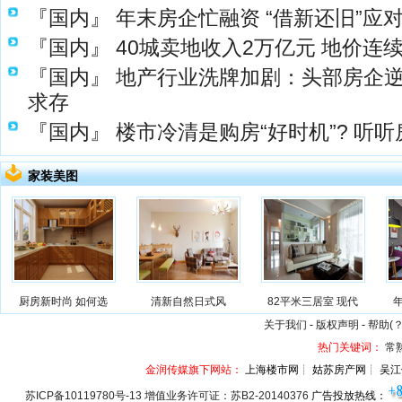
『国内』
年末房企忙融资 “借新还旧”应
『国内』
40城卖地收入2万亿元 地价连
『国内』
地产行业洗牌加剧：头部房企逆
求存
『国内』
楼市冷清是购房“好时机”? 听
家装美图
厨房新时尚 如何选
清新自然日式风
82平米三居室 现代
关于我们
-
版权声明
-
帮助(？
热门关键词：
常
金润传媒旗下网站：
上海楼市网┊ 姑苏房产网┊ 吴江
苏ICP备10119780号-13 增值业务许可证：苏B2-20140376
广告投放热线：