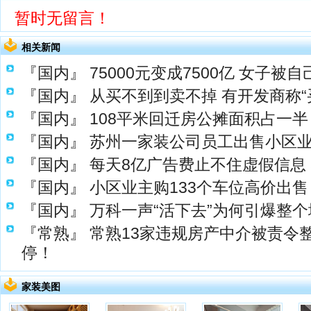
暂时无留言！
相关新闻
『国内』
75000元变成7500亿 女子被
『国内』
从买不到到卖不掉 有开发商称“
『国内』
108平米回迁房公摊面积占一半
『国内』
苏州一家装公司员工出售小区
『国内』
每天8亿广告费止不住虚假信息 
『国内』
小区业主购133个车位高价出售
『国内』
万科一声“活下去”为何引爆整
『常熟』
常熟13家违规房产中介被责令
停！
家装美图