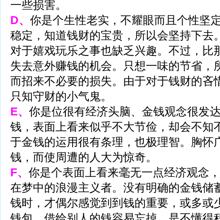
一些损害。
D、
你是个生性老实，不耀眼而且个性坚
稳定，知道钱财的宝贵，所以会坚持下去
对于嬉戏玩乐之事也缺乏兴趣。不过，比
失去意外赚钱的机会。只想一味的节省，
而招来不必要的损失。由于对于钱财的吝
只知守财的小气鬼。
E、
你是位很有经济头脑、金钱观念很发
钱，表面上看来似乎不大节俭，却会不知
于金钱的运用很有条理，也极理智。胸怀
钱，而使周遭的人大为惊奇。
F、
你是个表面上看来毫无一点经济观念
在梦中的浪漫主义者。没有明确的金钱储
钱时，才偶尔感觉到到钱的重要，或多或
钱包，借给别人的钱容易忘掉。是不懂得